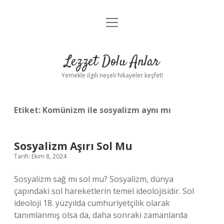
menüyü
Anasayfa
aç
Gizlilik Politikası
Lezzet Dolu Anlar
Yasal Uyarı
Yemekle ilgili neşeli hikayeler keşfet!
Hakkımızda
Etiket:
Komünizm ile sosyalizm aynı mı
Sosyalizm Aşırı Sol Mu
Tarih: Ekim 8, 2024
Sosyalizm sağ mı sol mu? Sosyalizm, dünya
çapındaki sol hareketlerin temel ideolojisidir. Sol
ideoloji 18. yüzyılda cumhuriyetçilik olarak
tanımlanmış olsa da, daha sonraki zamanlarda