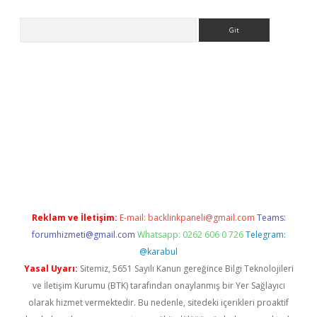
Arama
no/
betexpergir.net
Reklam ve İletişim:
E-mail:
backlinkpaneli@gmail.com
Teams:
forumhizmeti@gmail.com
Whatsapp: 0262 606 0 726
Telegram:
@karabul
Yasal Uyarı:
Sitemiz, 5651 Sayılı Kanun gereğince Bilgi Teknolojileri
ve İletişim Kurumu (BTK) tarafından onaylanmış bir Yer Sağlayıcı
olarak hizmet vermektedir. Bu nedenle, sitedeki içerikleri proaktif