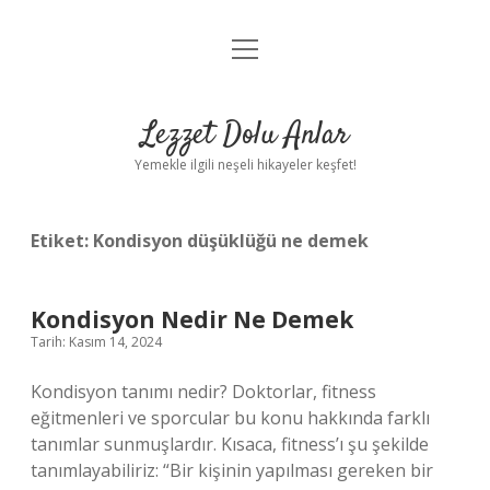
menüyü
Anasayfa
aç
Gizlilik Politikası
Lezzet Dolu Anlar
Yasal Uyarı
Yemekle ilgili neşeli hikayeler keşfet!
Hakkımızda
Etiket:
Kondisyon düşüklüğü ne demek
Kondisyon Nedir Ne Demek
Tarih: Kasım 14, 2024
Kondisyon tanımı nedir? Doktorlar, fitness
eğitmenleri ve sporcular bu konu hakkında farklı
tanımlar sunmuşlardır. Kısaca, fitness’ı şu şekilde
tanımlayabiliriz: “Bir kişinin yapılması gereken bir