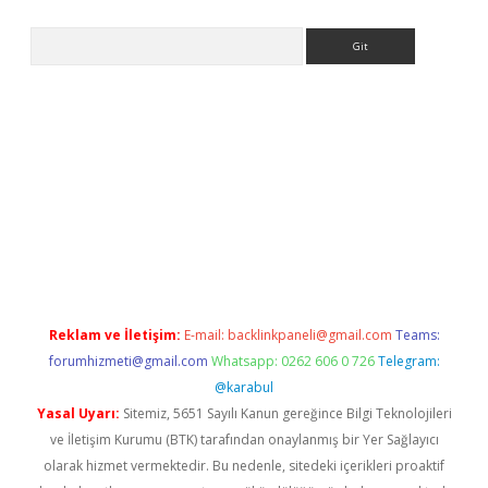
Arama
no/
betexpergir.net
Reklam ve İletişim:
E-mail:
backlinkpaneli@gmail.com
Teams:
forumhizmeti@gmail.com
Whatsapp: 0262 606 0 726
Telegram:
@karabul
Yasal Uyarı:
Sitemiz, 5651 Sayılı Kanun gereğince Bilgi Teknolojileri
ve İletişim Kurumu (BTK) tarafından onaylanmış bir Yer Sağlayıcı
olarak hizmet vermektedir. Bu nedenle, sitedeki içerikleri proaktif