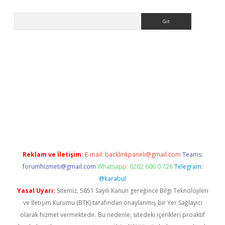
Arama
no/
betexpergir.net
Reklam ve İletişim:
E-mail:
backlinkpaneli@gmail.com
Teams:
forumhizmeti@gmail.com
Whatsapp: 0262 606 0 726
Telegram:
@karabul
Yasal Uyarı:
Sitemiz, 5651 Sayılı Kanun gereğince Bilgi Teknolojileri
ve İletişim Kurumu (BTK) tarafından onaylanmış bir Yer Sağlayıcı
olarak hizmet vermektedir. Bu nedenle, sitedeki içerikleri proaktif