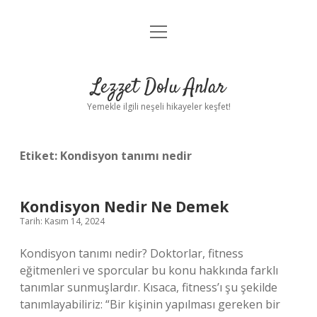
menüyü
Anasayfa
aç
Gizlilik Politikası
Lezzet Dolu Anlar
Yasal Uyarı
Yemekle ilgili neşeli hikayeler keşfet!
Hakkımızda
Etiket:
Kondisyon tanımı nedir
Kondisyon Nedir Ne Demek
Tarih: Kasım 14, 2024
Kondisyon tanımı nedir? Doktorlar, fitness
eğitmenleri ve sporcular bu konu hakkında farklı
tanımlar sunmuşlardır. Kısaca, fitness’ı şu şekilde
tanımlayabiliriz: “Bir kişinin yapılması gereken bir