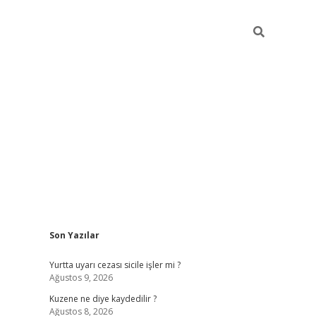
Sidebar
Son Yazılar
ilbet giriş
https://betexpergiris.casino/
betexp
Yurtta uyarı cezası sicile işler mi ?
Ağustos 9, 2026
Kuzene ne diye kaydedilir ?
Ağustos 8, 2026