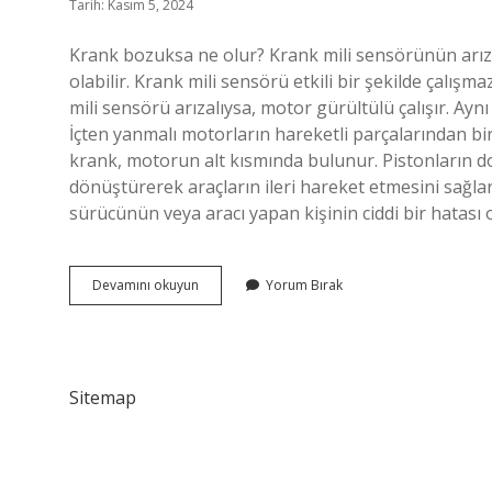
Tarih: Kasım 5, 2024
Krank bozuksa ne olur? Krank mili sensörünün arı
olabilir. Krank mili sensörü etkili bir şekilde çalış
mili sensörü arızalıysa, motor gürültülü çalışır. A
İçten yanmalı motorların hareketli parçalarından bir
krank, motorun alt kısmında bulunur. Pistonların 
dönüştürerek araçların ileri hareket etmesini sağlar.
sürücünün veya aracı yapan kişinin ciddi bir hatası
Krank
Devamını okuyun
Yorum Bırak
Nedir
Ne
Işe
Yarar
Sitemap