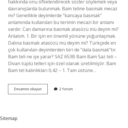
hakkında onu öfkelendirecek sözler söylemek veya
davranışlarda bulunmak. Bam teline basmak mecaz
mı? Genellikle deyimlerde “kancaya basmak”
anlamında kullanılan bu terimin mecazi bir anlamı
vardır. Can damarına basmak atasözü mü deyim mi?
Anlatım. 1. Bir işin en önemli yönüne yoğunlaşmak.
Dalına basmak atasözü mü deyim mi? Türkçede en
çok kullanılan deyimlerden biri de “dala basmak”tır.
Bam teli ne işe yarar? SAZ 653B Bam Bam Saz teli –
Divan tüplü telleri için özel olarak üretilmiştir. Bam
Bam tel kalınlıkları 0,42 – 1. Tam üstüne…
Bam
Devamını okuyun
2 Yorum
Teline
Basmak
Atasözü
Mü
Deyim
Sitemap
Mi