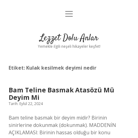
menüyü
Anasayfa
aç
Gizlilik Politikası
Lezzet Dolu Anlar
Yasal Uyarı
Yemekle ilgili neşeli hikayeler keşfet!
Hakkımızda
Etiket:
Kulak kesilmek deyimi nedir
Bam Teline Basmak Atasözü Mü
Deyim Mi
Tarih: Eylül 22, 2024
Bam teline basmak bir deyim midir? Birinin
sinirlerine dokunmak (dokunmak). MADDENİN
AÇIKLAMASI: Birinin hassas olduğu bir konu