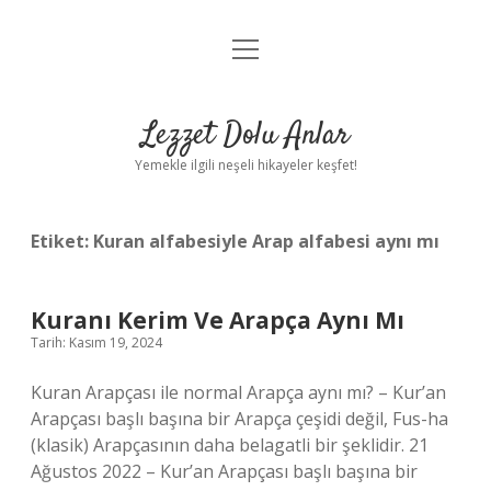
menüyü
Anasayfa
aç
Gizlilik Politikası
Lezzet Dolu Anlar
Yasal Uyarı
Yemekle ilgili neşeli hikayeler keşfet!
Hakkımızda
Etiket:
Kuran alfabesiyle Arap alfabesi aynı mı
Kuranı Kerim Ve Arapça Aynı Mı
Tarih: Kasım 19, 2024
Kuran Arapçası ile normal Arapça aynı mı? – Kur’an
Arapçası başlı başına bir Arapça çeşidi değil, Fus-ha
(klasik) Arapçasının daha belagatli bir şeklidir. 21
Ağustos 2022 – Kur’an Arapçası başlı başına bir