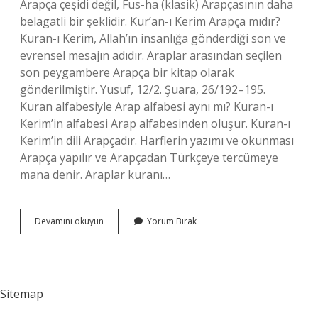
Arapça çeşidi değil, Fus-ha (klasik) Arapçasının daha
belagatli bir şeklidir. Kur’an-ı Kerim Arapça mıdır?
Kuran-ı Kerim, Allah’ın insanlığa gönderdiği son ve
evrensel mesajın adıdır. Araplar arasından seçilen
son peygambere Arapça bir kitap olarak
gönderilmiştir. Yusuf, 12/2. Şuara, 26/192–195.
Kuran alfabesiyle Arap alfabesi aynı mı? Kuran-ı
Kerim’in alfabesi Arap alfabesinden oluşur. Kuran-ı
Kerim’in dili Arapçadır. Harflerin yazımı ve okunması
Arapça yapılır ve Arapçadan Türkçeye tercümeye
mana denir. Araplar kuranı…
Kuranı
Devamını okuyun
Yorum Bırak
Kerim
Ve
Arapça
Aynı
Mı
Sitemap