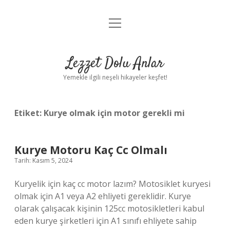
menüyü
Anasayfa
aç
Gizlilik Politikası
Lezzet Dolu Anlar
Yasal Uyarı
Yemekle ilgili neşeli hikayeler keşfet!
Hakkımızda
Etiket:
Kurye olmak için motor gerekli mi
Kurye Motoru Kaç Cc Olmalı
Tarih: Kasım 5, 2024
Kuryelik için kaç cc motor lazım? Motosiklet kuryesi
olmak için A1 veya A2 ehliyeti gereklidir. Kurye
olarak çalışacak kişinin 125cc motosikletleri kabul
eden kurye şirketleri için A1 sınıfı ehliyete sahip