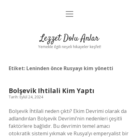
menüyü
Anasayfa
aç
Gizlilik Politikası
Lezzet Dolu Anlar
Yasal Uyarı
Yemekle ilgili neşeli hikayeler keşfet!
Hakkımızda
Etiket:
Leninden önce Rusyayı kim yönetti
Bolşevik Ihtilali Kim Yaptı
Tarih: Eylül 24, 2024
Bolşevik İhtilali neden çıktı? Ekim Devrimi olarak da
adlandırılan Bolşevik Devrimi’nin nedenleri çeşitli
faktörlere bağlıdır. Bu devrimin temel amacı
otokratik sistemi yıkmak ve Rusya’yı emperyalist bir