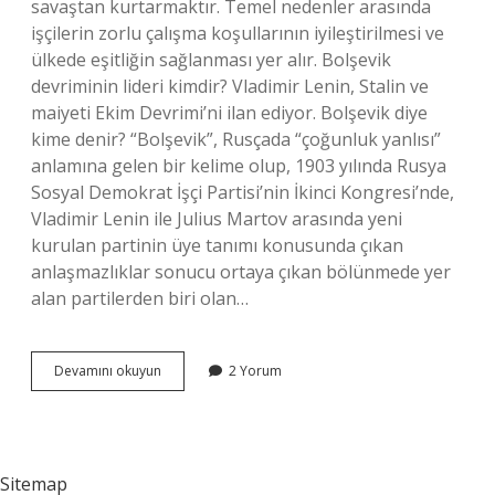
savaştan kurtarmaktır. Temel nedenler arasında
işçilerin zorlu çalışma koşullarının iyileştirilmesi ve
ülkede eşitliğin sağlanması yer alır. Bolşevik
devriminin lideri kimdir? Vladimir Lenin, Stalin ve
maiyeti Ekim Devrimi’ni ilan ediyor. Bolşevik diye
kime denir? “Bolşevik”, Rusçada “çoğunluk yanlısı”
anlamına gelen bir kelime olup, 1903 yılında Rusya
Sosyal Demokrat İşçi Partisi’nin İkinci Kongresi’nde,
Vladimir Lenin ile Julius Martov arasında yeni
kurulan partinin üye tanımı konusunda çıkan
anlaşmazlıklar sonucu ortaya çıkan bölünmede yer
alan partilerden biri olan…
Bolşevik
Devamını okuyun
2 Yorum
Ihtilali
Kim
Yaptı
Sitemap