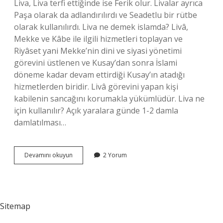
Liva, Liva terfi ettiğinde ise Ferik olur. Livalar ayrıca
Paşa olarak da adlandırılırdı ve Seadetlu bir rütbe
olarak kullanılırdı. Liva ne demek islamda? Livâ,
Mekke ve Kâbe ile ilgili hizmetleri toplayan ve
Riyâset yani Mekke’nin dini ve siyasi yönetimi
görevini üstlenen ve Kusay’dan sonra İslami
döneme kadar devam ettirdiği Kusay’ın atadığı
hizmetlerden biridir. Livâ görevini yapan kişi
kabilenin sancağını korumakla yükümlüdür. Liva ne
için kullanılır? Açık yaralara günde 1-2 damla
damlatılması…
Liva
Devamını okuyun
2 Yorum
Olmak
Ne
Demek
Sitemap