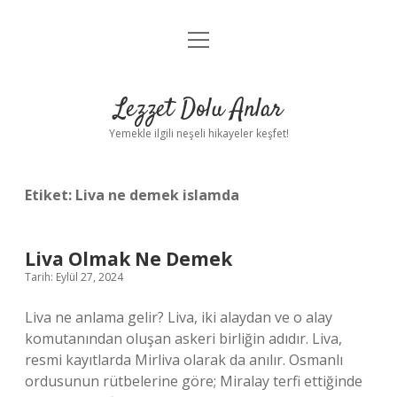
menüyü
Anasayfa
aç
Gizlilik Politikası
Lezzet Dolu Anlar
Yasal Uyarı
Yemekle ilgili neşeli hikayeler keşfet!
Hakkımızda
Etiket:
Liva ne demek islamda
Liva Olmak Ne Demek
Tarih: Eylül 27, 2024
Liva ne anlama gelir? Liva, iki alaydan ve o alay
komutanından oluşan askeri birliğin adıdır. Liva,
resmi kayıtlarda Mirliva olarak da anılır. Osmanlı
ordusunun rütbelerine göre; Miralay terfi ettiğinde