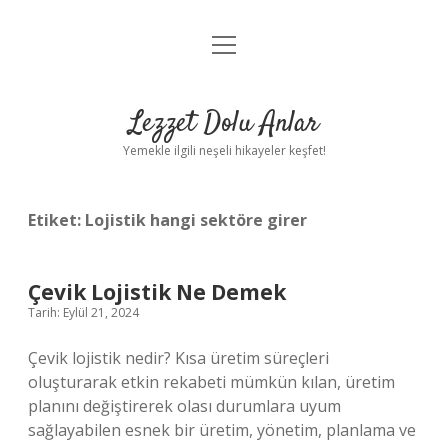
menüyü
Anasayfa
aç
Gizlilik Politikası
Lezzet Dolu Anlar
Yasal Uyarı
Yemekle ilgili neşeli hikayeler keşfet!
Hakkımızda
Etiket:
Lojistik hangi sektöre girer
Çevik Lojistik Ne Demek
Tarih: Eylül 21, 2024
Çevik lojistik nedir? Kısa üretim süreçleri
oluşturarak etkin rekabeti mümkün kılan, üretim
planını değiştirerek olası durumlara uyum
sağlayabilen esnek bir üretim, yönetim, planlama ve