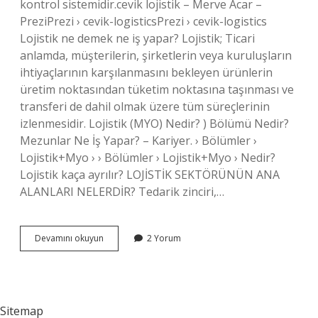
kontrol sistemidir.cevik lojistik – Merve Acar –
PreziPrezi › cevik-logisticsPrezi › cevik-logistics
Lojistik ne demek ne iş yapar? Lojistik; Ticari
anlamda, müşterilerin, şirketlerin veya kuruluşların
ihtiyaçlarının karşılanmasını bekleyen ürünlerin
üretim noktasından tüketim noktasına taşınması ve
transferi de dahil olmak üzere tüm süreçlerinin
izlenmesidir. Lojistik (MYO) Nedir? ) Bölümü Nedir?
Mezunlar Ne İş Yapar? – Kariyer. › Bölümler ›
Lojistik+Myo › › Bölümler › Lojistik+Myo › Nedir?
Lojistik kaça ayrılır? LOJİSTİK SEKTÖRÜNÜN ANA
ALANLARI NELERDİR? Tedarik zinciri,…
Çevik
Devamını okuyun
2 Yorum
Lojistik
Ne
Demek
Sitemap