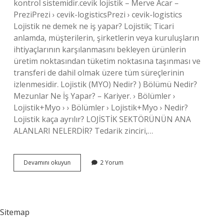
kontrol sistemidir.cevik lojistik – Merve Acar –
PreziPrezi › cevik-logisticsPrezi › cevik-logistics
Lojistik ne demek ne iş yapar? Lojistik; Ticari
anlamda, müşterilerin, şirketlerin veya kuruluşların
ihtiyaçlarının karşılanmasını bekleyen ürünlerin
üretim noktasından tüketim noktasına taşınması ve
transferi de dahil olmak üzere tüm süreçlerinin
izlenmesidir. Lojistik (MYO) Nedir? ) Bölümü Nedir?
Mezunlar Ne İş Yapar? – Kariyer. › Bölümler ›
Lojistik+Myo › › Bölümler › Lojistik+Myo › Nedir?
Lojistik kaça ayrılır? LOJİSTİK SEKTÖRÜNÜN ANA
ALANLARI NELERDİR? Tedarik zinciri,…
Çevik
Devamını okuyun
2 Yorum
Lojistik
Ne
Demek
Sitemap