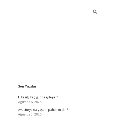
Sidebar
Son Yazılar
ilbet giriş
https://betexpergiris.casino/
betexp
El kesiği kaç günde iyileşir ?
Ağustos 6, 2026
Avusturya’da yaşam pahalı mıdır ?
Ağustos 5, 2026