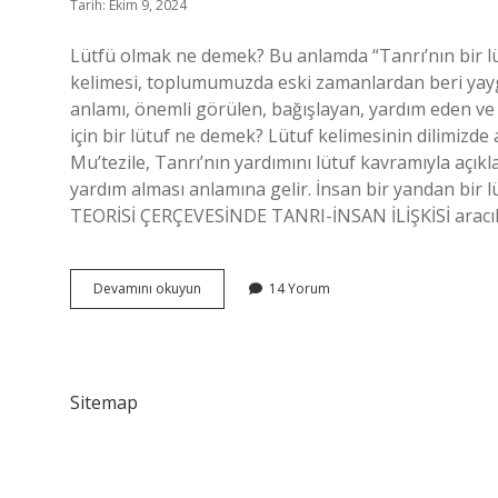
Tarih: Ekim 9, 2024
Lütfü olmak ne demek? Bu anlamda “Tanrı’nın bir lüt
kelimesi, toplumumuzda eski zamanlardan beri yaygı
anlamı, önemli görülen, bağışlayan, yardım eden ve 
için bir lütuf ne demek? Lütuf kelimesinin dilimizde
Mu’tezile, Tanrı’nın yardımını lütuf kavramıyla açıkl
yardım alması anlamına gelir. İnsan bir yandan bir lü
TEORİSİ ÇERÇEVESİNDE TANRI-İNSAN İLİŞKİSİ aracıl
Lütuf
Devamını okuyun
14 Yorum
Olmak
Ne
Demek
Sitemap