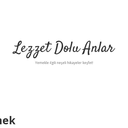
Lezzet Dolu Anlar
Yemekle ilgili neşeli hikayeler keşfet!
mek