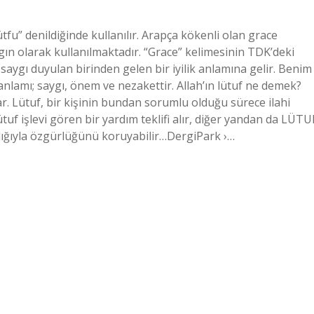
fu” denildiğinde kullanılır. Arapça kökenli olan grace
n olarak kullanılmaktadır. “Grace” kelimesinin TDK’deki
saygı duyulan birinden gelen bir iyilik anlamına gelir. Benim
 anlamı; saygı, önem ve nezakettir. Allah’ın lütuf ne demek?
ar. Lütuf, bir kişinin bundan sorumlu olduğu sürece ilahi
tuf işlevi gören bir yardım teklifi alır, diğer yandan da LÜTU
ığıyla özgürlüğünü koruyabilir…DergiPark ›…