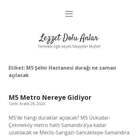
menüyü
Anasayfa
aç
Gizlilik Politikası
Lezzet Dolu Anlar
Yasal Uyarı
Yemekle ilgili neşeli hikayeler keşfet!
Hakkımızda
Etiket:
M5 Şehir Hastanesi durağı ne zaman
açılacak
M5 Metro Nereye Gidiyor
Tarih: Aralık 28, 2024
M5’de hangi duraklar açılacak? M5 Üsküdar-
Çekmeköy metro hattı Samandıra’ya kadar
uzatılacak ve Meclis-Sarıgazi-Sancaktepe-Samandıra