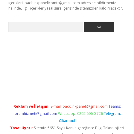
içerikleri,
backlinkpanelicomtr@gmail.com
adresine bildirmeniz
halinde, ilgili içerikler yasal süre içerisinde sitemizden kaldırılacaktır.
Arama
no/
betexpergir.net
Reklam ve İletişim:
E-mail:
backlinkpaneli@gmail.com
Teams:
forumhizmeti@gmail.com
Whatsapp: 0262 606 0 726
Telegram:
@karabul
Yasal Uyarı:
Sitemiz, 5651 Sayılı Kanun gereğince Bilgi Teknolojileri