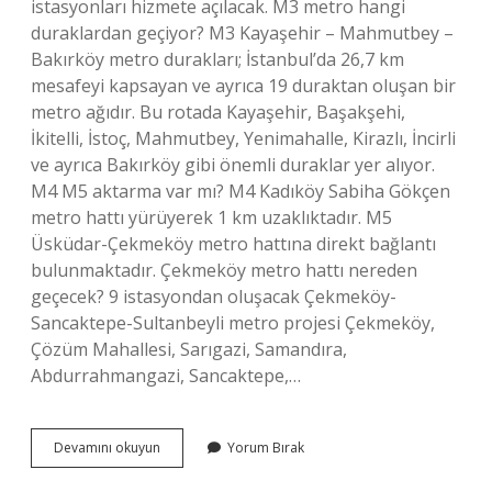
istasyonları hizmete açılacak. M3 metro hangi
duraklardan geçiyor? M3 Kayaşehir – Mahmutbey –
Bakırköy metro durakları; İstanbul’da 26,7 km
mesafeyi kapsayan ve ayrıca 19 duraktan oluşan bir
metro ağıdır. Bu rotada Kayaşehir, Başakşehi,
İkitelli, İstoç, Mahmutbey, Yenimahalle, Kirazlı, İncirli
ve ayrıca Bakırköy gibi önemli duraklar yer alıyor.
M4 M5 aktarma var mı? M4 Kadıköy Sabiha Gökçen
metro hattı yürüyerek 1 km uzaklıktadır. M5
Üsküdar-Çekmeköy metro hattına direkt bağlantı
bulunmaktadır. Çekmeköy metro hattı nereden
geçecek? 9 istasyondan oluşacak Çekmeköy-
Sancaktepe-Sultanbeyli metro projesi Çekmeköy,
Çözüm Mahallesi, Sarıgazi, Samandıra,
Abdurrahmangazi, Sancaktepe,…
M5
Devamını okuyun
Yorum Bırak
Metro
Nereye