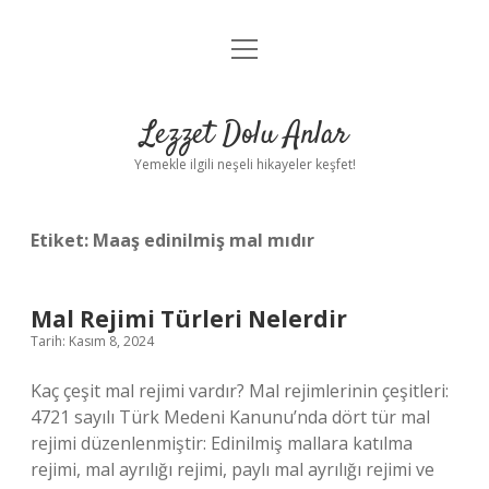
menüyü
Anasayfa
aç
Gizlilik Politikası
Lezzet Dolu Anlar
Yasal Uyarı
Yemekle ilgili neşeli hikayeler keşfet!
Hakkımızda
Etiket:
Maaş edinilmiş mal mıdır
Mal Rejimi Türleri Nelerdir
Tarih: Kasım 8, 2024
Kaç çeşit mal rejimi vardır? Mal rejimlerinin çeşitleri:
4721 sayılı Türk Medeni Kanunu’nda dört tür mal
rejimi düzenlenmiştir: Edinilmiş mallara katılma
rejimi, mal ayrılığı rejimi, paylı mal ayrılığı rejimi ve