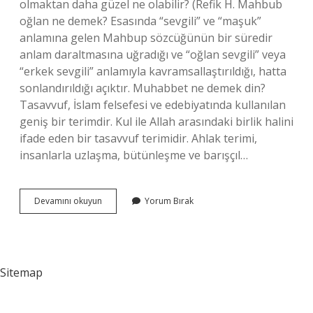
olmaktan daha güzel ne olabilir? (Refik H. Mahbub
oğlan ne demek? Esasında “sevgili” ve “maşuk”
anlamına gelen Mahbup sözcüğünün bir süredir
anlam daraltmasına uğradığı ve “oğlan sevgili” veya
“erkek sevgili” anlamıyla kavramsallaştırıldığı, hatta
sonlandırıldığı açıktır. Muhabbet ne demek din?
Tasavvuf, İslam felsefesi ve edebiyatında kullanılan
geniş bir terimdir. Kul ile Allah arasındaki birlik halini
ifade eden bir tasavvuf terimidir. Ahlak terimi,
insanlarla uzlaşma, bütünleşme ve barışçıl…
Mahbub
Devamını okuyun
Yorum Bırak
Ne
Demek
Din
Sitemap