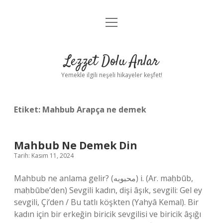
menüyü
Anasayfa
aç
Gizlilik Politikası
Lezzet Dolu Anlar
Yasal Uyarı
Yemekle ilgili neşeli hikayeler keşfet!
Hakkımızda
Etiket:
Mahbub Arapça ne demek
Mahbub Ne Demek Din
Tarih: Kasım 11, 2024
Mahbub ne anlama gelir? (ﻣﺤﺒﻮﺑﻪ) i. (Ar. maḥbūb,
maḥbūbe’den) Sevgili kadın, dişi âşık, sevgili: Gel ey
sevgili, Çi’den / Bu tatlı köşkten (Yahyâ Kemal). Bir
kadın için bir erkeğin biricik sevgilisi ve biricik âşığı