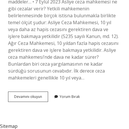
maddeler… • 7 Eylül 2023 Asliye ceza mahkemesi ne
gibi cezalar verir? Yetkili mahkemenin
belirlenmesinde birçok istisna bulunmakla birlikte
temel ölçüt şudur: Asliye Ceza Mahkemesi, 10 yıl
veya daha az hapis cezasını gerektiren dava ve
işlere bakmaya yetkilidir (5235 sayılı Kanun, md. 12).
Ağır Ceza Mahkemesi, 10 yıldan fazla hapis cezasını
gerektiren dava ve işlere bakmaya yetkilidir. Asliye
ceza mahkemesi’nde dava ne kadar sürer?
Bunlardan biri ceza yargılamasının ne kadar
sürdüğü sorusunun cevabıdır. İlk derece ceza
mahkemeleri genellikle 10 yıl veya…
Asliye
Devamını okuyun
Yorum Bırak
Ceza
Mahkemesi
Hangi
Suçlara
Bakar
Sitemap