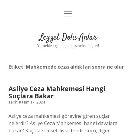
menüyü
Anasayfa
aç
Gizlilik Politikası
Lezzet Dolu Anlar
Yasal Uyarı
Yemekle ilgili neşeli hikayeler keşfet!
Hakkımızda
Etiket:
Mahkemede ceza aldıktan sonra ne olur
Asliye Ceza Mahkemesi Hangi
Suçlara Bakar
Tarih: Kasım 17, 2024
Asliye ceza mahkemesi görevine giren suçlar
nelerdir? Asliye Ceza Mahkemesi hangi davalara
bakar? Küçükle cinsel ilişki, tehdit suçu, diğer