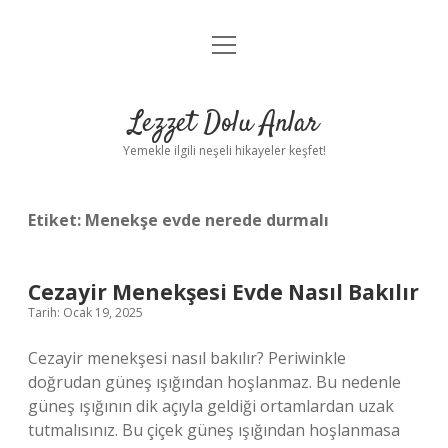
menüyü
Anasayfa
aç
Gizlilik Politikası
Lezzet Dolu Anlar
Yasal Uyarı
Yemekle ilgili neşeli hikayeler keşfet!
Hakkımızda
Etiket:
Menekşe evde nerede durmalı
Cezayir Menekşesi Evde Nasıl Bakılır
Tarih: Ocak 19, 2025
Cezayir menekşesi nasıl bakılır? Periwinkle
doğrudan güneş ışığından hoşlanmaz. Bu nedenle
güneş ışığının dik açıyla geldiği ortamlardan uzak
tutmalısınız. Bu çiçek güneş ışığından hoşlanmasa