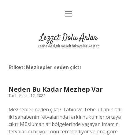
menüyü
Anasayfa
aç
Gizlilik Politikası
Lezzet Dolu Anlar
Yasal Uyarı
Yemekle ilgili neşeli hikayeler keşfet!
Hakkımızda
Etiket:
Mezhepler neden çıktı
Neden Bu Kadar Mezhep Var
Tarih: Kasım 12, 2024
Mezhepler neden çıktı? Tabin ve Tebe-i Tabin adlı
iki sahabenin fetvalarında farklı hükümler ortaya
çıktı. Müslümanlar bölgelerinde yaşayan imamın
fetvalarını biliyor, onu tercih ediyor ve ona göre