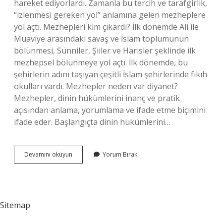
hareket ediyorlardı. Zamanla bu tercih ve tarafgirlik,
“izlenmesi gereken yol” anlamına gelen mezheplere
yol açtı. Mezhepleri kim çıkardı? İlk dönemde Ali ile
Muaviye arasındaki savaş ve İslam toplumunun
bölünmesi, Sünniler, Şiiler ve Harisler şeklinde ilk
mezhepsel bölünmeye yol açtı. İlk dönemde, bu
şehirlerin adını taşıyan çeşitli İslam şehirlerinde fıkıh
okulları vardı. Mezhepler neden var diyanet?
Mezhepler, dinin hükümlerini inanç ve pratik
açısından anlama, yorumlama ve ifade etme biçimini
ifade eder. Başlangıçta dinin hükümlerini…
Neden
Devamını okuyun
Yorum Bırak
Bu
Kadar
Mezhep
Var
Sitemap