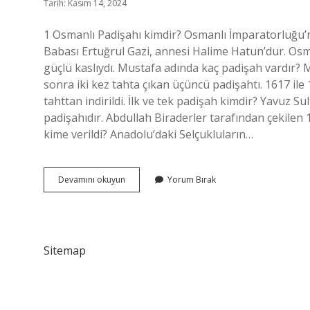
Tarih: Kasım 14, 2024
1 Osmanlı Padişahı kimdir? Osmanlı İmparatorluğu’
Babası Ertuğrul Gazi, annesi Halime Hatun’dur. Osma
güçlü kaslıydı. Mustafa adında kaç padişah vardır?
sonra iki kez tahta çıkan üçüncü padişahtı. 1617 ile 
tahttan indirildi. İlk ve tek padişah kimdir? Yavuz Su
padişahıdır. Abdullah Biraderler tarafından çekilen 1
kime verildi? Anadolu’daki Selçukluların…
Türkiyede
Devamını okuyun
Yorum Bırak
Ilk
Padişah
Kimdir
Sitemap