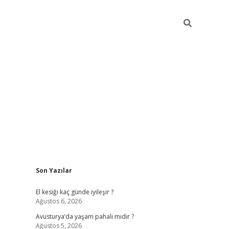
Sidebar
Son Yazılar
ilbet giriş
https://betexpergiris.casino/
b
El kesiği kaç günde iyileşir ?
Ağustos 6, 2026
Avusturya’da yaşam pahalı mıdır ?
Ağustos 5, 2026