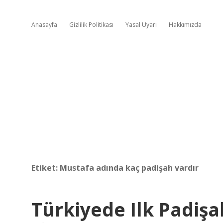
Anasayfa
Gizlilik Politikası
Yasal Uyarı
Hakkımızda
Etiket:
Mustafa adında kaç padişah vardır
Türkiyede Ilk Padişa