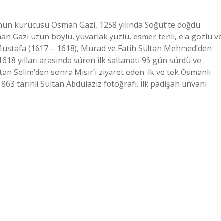
nun kurucusu Osman Gazi, 1258 yılında Söğüt’te doğdu.
n Gazi uzun boylu, yuvarlak yüzlü, esmer tenli, ela gözlü v
 Mustafa (1617 – 1618), Murad ve Fatih Sultan Mehmed’den
1618 yılları arasında süren ilk saltanatı 96 gün sürdü ve
ltan Selim’den sonra Mısır’ı ziyaret eden ilk ve tek Osmanlı
863 tarihli Sultan Abdülaziz fotoğrafı. İlk padişah ünvanı