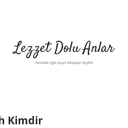
Lezzet Dolu Anlar
Yemekle ilgili neşeli hikayeler keşfet!
h Kimdir