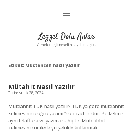
menüyü
Anasayfa
aç
Gizlilik Politikası
Lezzet Dolu Anlar
Yasal Uyarı
Yemekle ilgili neşeli hikayeler keşfet!
Hakkımızda
Etiket:
Müstehçen nasıl yazılır
Mütahit Nasıl Yazılır
Tarih: Aralık 28, 2024
Müteahhit TDK nasıl yazılır? TDK’ya göre müteahhit
kelimesinin doğru yazımı “contractor”dur. Bu kelime
aynı telaffuza ve yazıma sahiptir. Müteahhit
kelimesini cümlede şu şekilde kullanmak