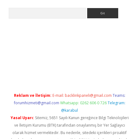
Arama
no/
betexpergir.net
Reklam ve İletişim:
E-mail:
backlinkpaneli@gmail.com
Teams:
forumhizmeti@gmail.com
Whatsapp: 0262 606 0 726
Telegram:
@karabul
Yasal Uyarı:
Sitemiz, 5651 Sayılı Kanun gereğince Bilgi Teknolojileri
ve İletişim Kurumu (BTK) tarafından onaylanmış bir Yer Sağlayıcı
olarak hizmet vermektedir. Bu nedenle, sitedeki içerikleri proaktif