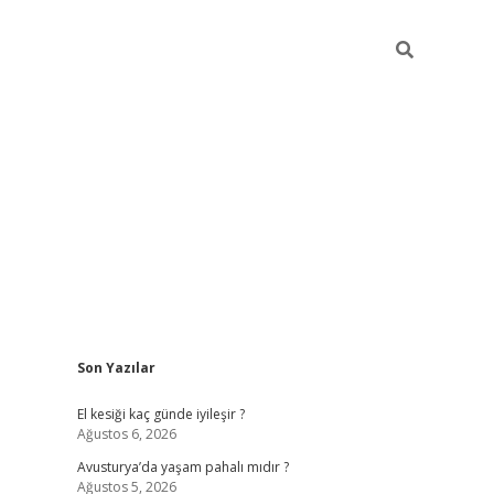
Sidebar
Son Yazılar
ilbet giriş
https://betexpergiris.casino/
betexp
El kesiği kaç günde iyileşir ?
Ağustos 6, 2026
Avusturya’da yaşam pahalı mıdır ?
Ağustos 5, 2026