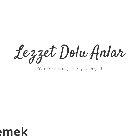
Lezzet Dolu Anlar
Yemekle ilgili neşeli hikayeler keşfet!
emek