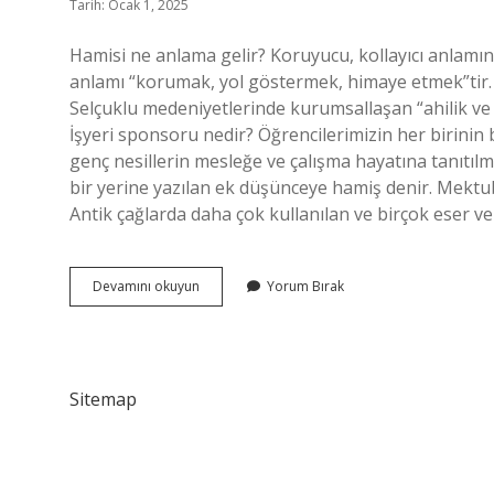
Tarih: Ocak 1, 2025
Hamisi ne anlama gelir? Koruyucu, kollayıcı anlamı
anlamı “korumak, yol göstermek, himaye etmek”tir. “
Selçuklu medeniyetlerinde kurumsallaşan “ahilik ve
İşyeri sponsoru nedir? Öğrencilerimizin her birinin b
genç nesillerin mesleğe ve çalışma hayatına tanıtıl
bir yerine yazılan ek düşünceye hamiş denir. Mekt
Antik çağlarda daha çok kullanılan ve birçok eser v
Hamisi
Devamını okuyun
Yorum Bırak
Demek
Ne
Demek
Sitemap