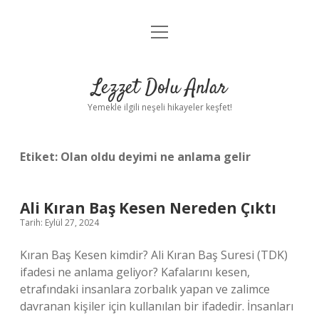
menüyü
Anasayfa
aç
Gizlilik Politikası
Lezzet Dolu Anlar
Yasal Uyarı
Yemekle ilgili neşeli hikayeler keşfet!
Hakkımızda
Etiket:
Olan oldu deyimi ne anlama gelir
Ali Kıran Baş Kesen Nereden Çıktı
Tarih: Eylül 27, 2024
Kıran Baş Kesen kimdir? Ali Kıran Baş Suresi (TDK)
ifadesi ne anlama geliyor? Kafalarını kesen,
etrafındaki insanlara zorbalık yapan ve zalimce
davranan kişiler için kullanılan bir ifadedir. İnsanları