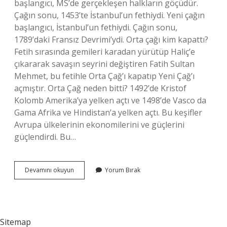
başlangıcı, MS’de gerçekleşen halkların göçüdür.
Çağın sonu, 1453’te İstanbul’un fethiydi. Yeni çağın
başlangıcı, İstanbul’un fethiydi. Çağın sonu,
1789’daki Fransız Devrimi’ydi. Orta çağı kim kapattı?
Fetih sırasında gemileri karadan yürütüp Haliç’e
çıkararak savaşın seyrini değiştiren Fatih Sultan
Mehmet, bu fetihle Orta Çağ’ı kapatıp Yeni Çağ’ı
açmıştır. Orta Çağ neden bitti? 1492’de Kristof
Kolomb Amerika’ya yelken açtı ve 1498’de Vasco da
Gama Afrika ve Hindistan’a yelken açtı. Bu keşifler
Avrupa ülkelerinin ekonomilerini ve güçlerini
güçlendirdi. Bu…
Orta
Devamını okuyun
Yorum Bırak
Çağı
Hangi
Olay
Kapattı
Sitemap