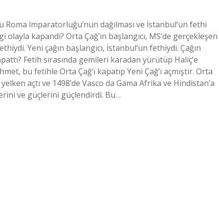
Doğu Roma İmparatorluğu’nun dağılması ve İstanbul’un fethi
gi olayla kapandı? Orta Çağ’ın başlangıcı, MS’de gerçekleşen
thiydi. Yeni çağın başlangıcı, İstanbul’un fethiydi. Çağın
apattı? Fetih sırasında gemileri karadan yürütüp Haliç’e
met, bu fetihle Orta Çağ’ı kapatıp Yeni Çağ’ı açmıştır. Orta
 yelken açtı ve 1498’de Vasco da Gama Afrika ve Hindistan’a
erini ve güçlerini güçlendirdi. Bu…