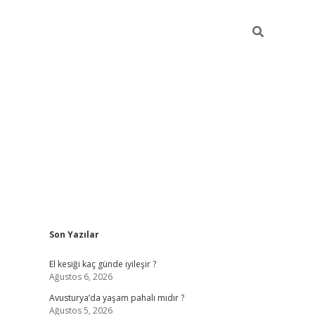
Sidebar
Son Yazılar
ilbet giriş
https://betexpergiris.casino/
betex
El kesiği kaç günde iyileşir ?
Ağustos 6, 2026
Avusturya’da yaşam pahalı mıdır ?
Ağustos 5, 2026