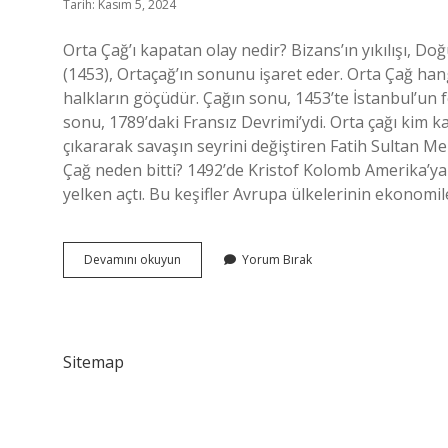
Tarih: Kasım 5, 2024
Orta Çağ’ı kapatan olay nedir? Bizans’ın yıkılışı, 
(1453), Ortaçağ’ın sonunu işaret eder. Orta Çağ han
halkların göçüdür. Çağın sonu, 1453’te İstanbul’un fe
sonu, 1789’daki Fransız Devrimi’ydi. Orta çağı kim k
çıkararak savaşın seyrini değiştiren Fatih Sultan Meh
Çağ neden bitti? 1492’de Kristof Kolomb Amerika’ya
yelken açtı. Bu keşifler Avrupa ülkelerinin ekonomil
Orta
Devamını okuyun
Yorum Bırak
Çağı
Hangi
Olay
Kapattı
Sitemap