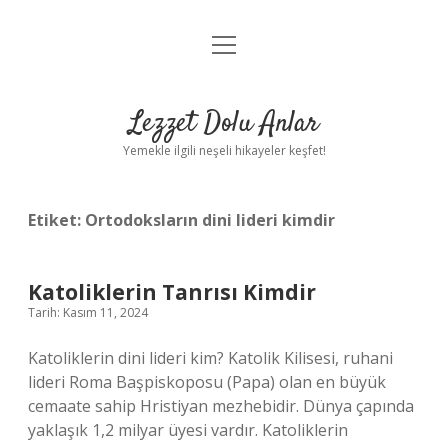
menüyü
Anasayfa
aç
Gizlilik Politikası
Lezzet Dolu Anlar
Yasal Uyarı
Yemekle ilgili neşeli hikayeler keşfet!
Hakkımızda
Etiket:
Ortodoksların dini lideri kimdir
Katoliklerin Tanrısı Kimdir
Tarih: Kasım 11, 2024
Katoliklerin dini lideri kim? Katolik Kilisesi, ruhani
lideri Roma Başpiskoposu (Papa) olan en büyük
cemaate sahip Hristiyan mezhebidir. Dünya çapında
yaklaşık 1,2 milyar üyesi vardır. Katoliklerin