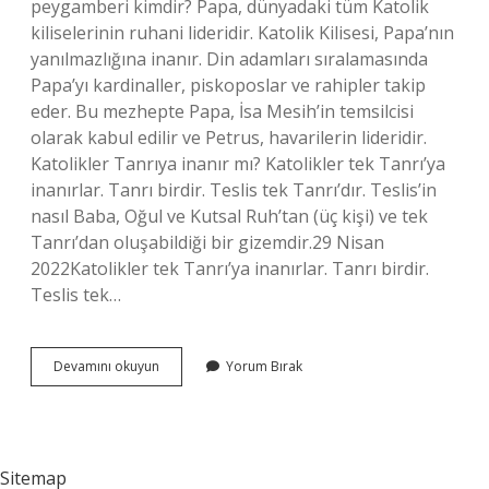
peygamberi kimdir? Papa, dünyadaki tüm Katolik
kiliselerinin ruhani lideridir. Katolik Kilisesi, Papa’nın
yanılmazlığına inanır. Din adamları sıralamasında
Papa’yı kardinaller, piskoposlar ve rahipler takip
eder. Bu mezhepte Papa, İsa Mesih’in temsilcisi
olarak kabul edilir ve Petrus, havarilerin lideridir.
Katolikler Tanrıya inanır mı? Katolikler tek Tanrı’ya
inanırlar. Tanrı birdir. Teslis tek Tanrı’dır. Teslis’in
nasıl Baba, Oğul ve Kutsal Ruh’tan (üç kişi) ve tek
Tanrı’dan oluşabildiği bir gizemdir.29 Nisan
2022Katolikler tek Tanrı’ya inanırlar. Tanrı birdir.
Teslis tek…
Katoliklerin
Devamını okuyun
Yorum Bırak
Tanrısı
Kimdir
Sitemap