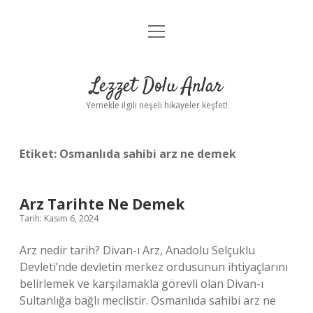
menüyü
Anasayfa
aç
Gizlilik Politikası
Lezzet Dolu Anlar
Yasal Uyarı
Yemekle ilgili neşeli hikayeler keşfet!
Hakkımızda
Etiket:
Osmanlıda sahibi arz ne demek
Arz Tarihte Ne Demek
Tarih: Kasım 6, 2024
Arz nedir tarih? Divan-ı Arz, Anadolu Selçuklu
Devleti’nde devletin merkez ordusunun ihtiyaçlarını
belirlemek ve karşılamakla görevli olan Divan-ı
Sultanlığa bağlı meclistir. Osmanlıda sahibi arz ne