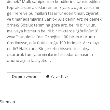
demek? Mülk sahiplerinin kendilerine tahsis edilen
topraklardan aldıkları tımar, ziyaret, öşür ve resmi
gelirlere ve bu malları tasarruf eden tımar, ziyaret
ve tımar adamlarına Sahib-i Arz denir. Arz ne demek
örnek? Sözlük tanımına göre arz, belirli bir ürün,
mal veya hizmetin belirli bir miktarda “görünümü”
veya “sunulması”dır. Örneğin, 100 birim A ürünü
üretilmişse, o ürünün stoğu 100 birimdir. Arz olayı
nedir? Halka arz; Bir şirketin hisselerini satışa
çıkararak tüm yatırımcıların hissedar olmasının
önünü açma faaliyetidir.…
Arz
Devamını okuyun
Yorum Bırak
Tarihte
Ne
Demek
Sitemap