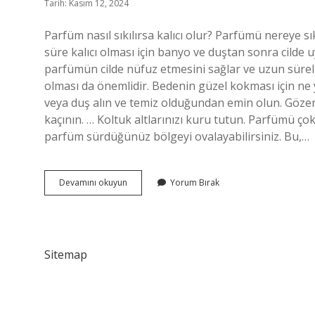
Tarih: Kasım 12, 2024
Parfüm nasıl sıkılırsa kalıcı olur? Parfümü nereye 
süre kalıcı olması için banyo ve duştan sonra cilde 
parfümün cilde nüfuz etmesini sağlar ve uzun süreli 
olması da önemlidir. Bedenin güzel kokması için n
veya duş alın ve temiz olduğundan emin olun. Göze
kaçının. … Koltuk altlarınızı kuru tutun. Parfümü ç
parfüm sürdüğünüz bölgeyi ovalayabilirsiniz. Bu,…
Parfüm
Devamını okuyun
Yorum Bırak
Sıkmadan
Nasıl
Güzel
Kokulur
Sitemap