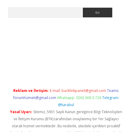
Arama
no/
betexpergir.net
Reklam ve İletişim:
E-mail:
backlinkpaneli@gmail.com
Teams:
forumhizmeti@gmail.com
Whatsapp: 0262 606 0 726
Telegram:
@karabul
Yasal Uyarı:
Sitemiz, 5651 Sayılı Kanun gereğince Bilgi Teknolojileri
ve İletişim Kurumu (BTK) tarafından onaylanmış bir Yer Sağlayıcı
olarak hizmet vermektedir. Bu nedenle, sitedeki içerikleri proaktif