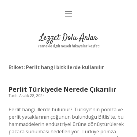
menüyü
Anasayfa
aç
Gizlilik Politikası
Lezzet Dolu Anlar
Yasal Uyarı
Yemekle ilgili neşeli hikayeler keşfet!
Hakkımızda
Etiket:
Perlit hangi bitkilerde kullanılır
Perlit Türkiyede Nerede Çıkarılır
Tarih: Aralık 28, 2024
Perlit hangi illerde bulunur? Türkiye’nin pomza ve
perlit yataklarının çoğunun bulunduğu Bitlis’te, bu
hammaddelerin endüstriyel ürüne dönüştürülerek
pazara sunulması hedefleniyor. Türkiye pomza