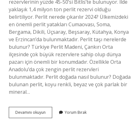
rezervlerinin yüzde 45-50’si Bitlis’te bulunuyor. İlde
yaklaşık 1,4 milyon ton perlit rezervi olduğu
belirtiliyor. Perlit nerede çıkarılır 2024? Ülkemizdeki
en önemli perlit yatakları Cumaovası, Soma,
Bergama, Dikili, Üçsaray, Beşsaray, Kütahya, Konya
ve Erzincan’da bulunmaktadır. Perlit taşı nerelerde
bulunur? Türkiye Perlit Madeni, Çankırı Orta
ilçesinde çok büyük rezervlere sahip olup dünya
pazarı için önemli bir konumdadır. Özellikle Orta
Anadolu’da çok zengin perlit rezervleri
bulunmaktadır. Perlit doğada nasıl bulunur? Doğada
bulunan perlit, koyu renkli, beyaz ve çok parlak bir
mineral…
Perlit
Devamını okuyun
Yorum Bırak
Türkiyede
Nerede
Çıkarılır