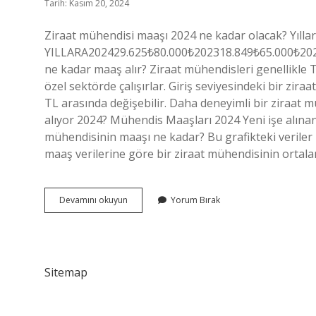
Tarih: Kasım 20, 2024
Ziraat mühendisi maaşı 2024 ne kadar olacak? Yı
YILLARA202429.625₺80.000₺202318.849₺65.000₺2022
ne kadar maaş alır? Ziraat mühendisleri genellikle
özel sektörde çalışırlar. Giriş seviyesindeki bir zira
TL arasında değişebilir. Daha deneyimli bir ziraat 
alıyor 2024? Mühendis Maaşları 2024 Yeni işe alına
mühendisinin maaşı ne kadar? Bu grafikteki veriler n
maaş verilerine göre bir ziraat mühendisinin orta
Ziraat
Devamını okuyun
Yorum Bırak
Mühendisi
Ne
Kadar
Maaş
Alır
Sitemap
2024