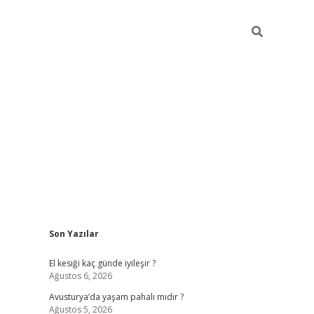
Sidebar
Son Yazılar
ilbet giriş
https://betexpergiris.casino/
betexp
El kesiği kaç günde iyileşir ?
Ağustos 6, 2026
Avusturya’da yaşam pahalı mıdır ?
Ağustos 5, 2026