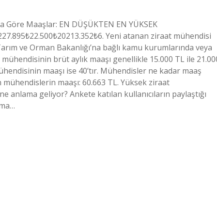
llara Göre Maaşlar: EN DÜŞÜKTEN EN YÜKSEK
7.895₺22.500₺20213.352₺6. Yeni atanan ziraat mühendisi
 Tarım ve Orman Bakanlığı’na bağlı kamu kurumlarında veya
at mühendisinin brüt aylık maaşı genellikle 15.000 TL ile 21.00
mühendisinin maaşı ise 40’tır. Mühendisler ne kadar maaş
n mühendislerin maaşı: 60.663 TL. Yüksek ziraat
e anlama geliyor? Ankete katılan kullanıcıların paylaştığı
lama…