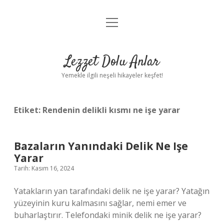
menüyü
Anasayfa
aç
Gizlilik Politikası
Lezzet Dolu Anlar
Yasal Uyarı
Yemekle ilgili neşeli hikayeler keşfet!
Hakkımızda
Etiket:
Rendenin delikli kısmı ne işe yarar
Bazaların Yanındaki Delik Ne Işe
Yarar
Tarih: Kasım 16, 2024
Yatakların yan tarafındaki delik ne işe yarar? Yatağın
yüzeyinin kuru kalmasını sağlar, nemi emer ve
buharlaştırır. Telefondaki minik delik ne işe yarar?