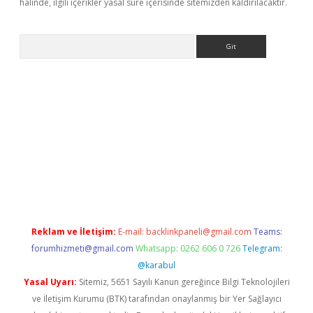
halinde, ilgili içerikler yasal süre içerisinde sitemizden kaldırılacaktır.
Arama
s.casino/
betexpergir.net
Reklam ve İletişim:
E-mail:
backlinkpaneli@gmail.com
Teams:
forumhizmeti@gmail.com
Whatsapp: 0262 606 0 726
Telegram:
@karabul
Yasal Uyarı:
Sitemiz, 5651 Sayılı Kanun gereğince Bilgi Teknolojileri
ve İletişim Kurumu (BTK) tarafından onaylanmış bir Yer Sağlayıcı