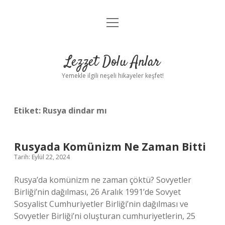
menüyü
Anasayfa
aç
Gizlilik Politikası
Lezzet Dolu Anlar
Yasal Uyarı
Yemekle ilgili neşeli hikayeler keşfet!
Hakkımızda
Etiket:
Rusya dindar mı
Rusyada Komünizm Ne Zaman Bitti
Tarih: Eylül 22, 2024
Rusya’da komünizm ne zaman çöktü? Sovyetler
Birliği’nin dağılması, 26 Aralık 1991’de Sovyet
Sosyalist Cumhuriyetler Birliği’nin dağılması ve
Sovyetler Birliği’ni oluşturan cumhuriyetlerin, 25