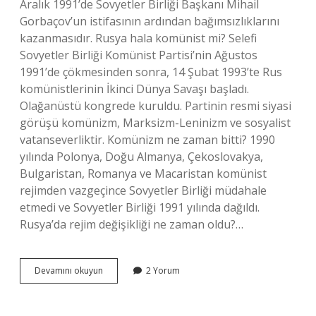
Aralık 1991’de Sovyetler Birliği Başkanı Mihail
Gorbaçov’un istifasının ardından bağımsızlıklarını
kazanmasıdır. Rusya hala komünist mi? Selefi
Sovyetler Birliği Komünist Partisi’nin Ağustos
1991’de çökmesinden sonra, 14 Şubat 1993’te Rus
komünistlerinin İkinci Dünya Savaşı başladı.
Olağanüstü kongrede kuruldu. Partinin resmi siyasi
görüşü komünizm, Marksizm-Leninizm ve sosyalist
vatanseverliktir. Komünizm ne zaman bitti? 1990
yılında Polonya, Doğu Almanya, Çekoslovakya,
Bulgaristan, Romanya ve Macaristan komünist
rejimden vazgeçince Sovyetler Birliği müdahale
etmedi ve Sovyetler Birliği 1991 yılında dağıldı.
Rusya’da rejim değişikliği ne zaman oldu?…
Rusyada
Devamını okuyun
2 Yorum
Komünizm
Ne
Zaman