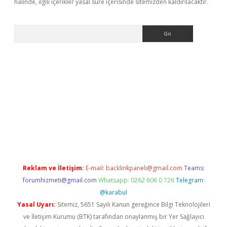
halinde, ilgili içerikler yasal süre içerisinde sitemizden kaldırılacaktır.
Arama
no/
betexpergir.net
Reklam ve İletişim:
E-mail:
backlinkpaneli@gmail.com
Teams:
forumhizmeti@gmail.com
Whatsapp: 0262 606 0 726
Telegram:
@karabul
Yasal Uyarı:
Sitemiz, 5651 Sayılı Kanun gereğince Bilgi Teknolojileri
ve İletişim Kurumu (BTK) tarafından onaylanmış bir Yer Sağlayıcı