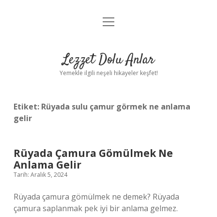
menüyü
Anasayfa
aç
Gizlilik Politikası
Lezzet Dolu Anlar
Yasal Uyarı
Yemekle ilgili neşeli hikayeler keşfet!
Hakkımızda
Etiket:
Rüyada sulu çamur görmek ne anlama
gelir
Rüyada Çamura Gömülmek Ne
Anlama Gelir
Tarih: Aralık 5, 2024
Rüyada çamura gömülmek ne demek? Rüyada
çamura saplanmak pek iyi bir anlama gelmez.