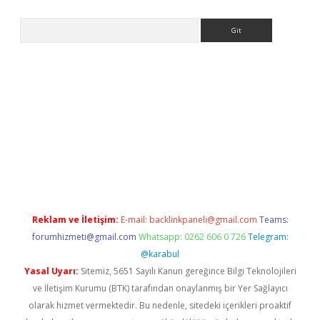
Arama
no/
betexpergir.net
Reklam ve İletişim:
E-mail:
backlinkpaneli@gmail.com
Teams:
forumhizmeti@gmail.com
Whatsapp: 0262 606 0 726
Telegram:
@karabul
Yasal Uyarı:
Sitemiz, 5651 Sayılı Kanun gereğince Bilgi Teknolojileri
ve İletişim Kurumu (BTK) tarafından onaylanmış bir Yer Sağlayıcı
olarak hizmet vermektedir. Bu nedenle, sitedeki içerikleri proaktif