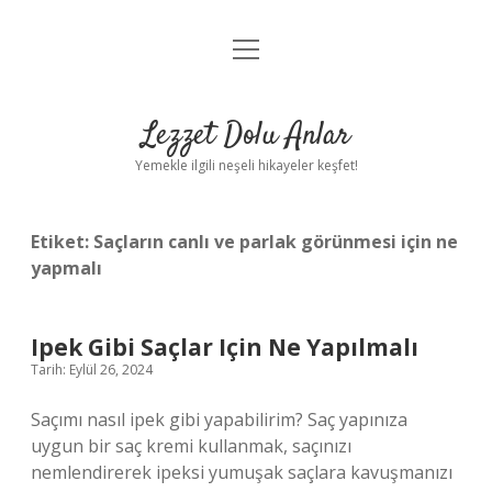
menüyü
Anasayfa
aç
Gizlilik Politikası
Lezzet Dolu Anlar
Yasal Uyarı
Yemekle ilgili neşeli hikayeler keşfet!
Hakkımızda
Etiket:
Saçların canlı ve parlak görünmesi için ne
yapmalı
Ipek Gibi Saçlar Için Ne Yapılmalı
Tarih: Eylül 26, 2024
Saçımı nasıl ipek gibi yapabilirim? Saç yapınıza
uygun bir saç kremi kullanmak, saçınızı
nemlendirerek ipeksi yumuşak saçlara kavuşmanızı