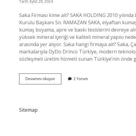
Tarih: Eylül 29, 2024
Saka Firması kime ait? SAKA HOLDING 2010 yılında
Kurulu Başkanı Sn. RAMAZAN SAKA, elyaftan kumaşa
kumaş boyama, apre ve baskı tesislerini devreye almı
yüksek mineral içeriği ve kaliteli mineral yapısı ne
arasında yer alıyor. Saka hangi firmaya ait? Saka, Ç
markalarıyla DyDo Drinco Türkiye, modern teknoloji
sözleşmeli üretim hizmeti sunan Türkiye’nin önde 
Saka
Devamını okuyun
2 Yorum
Ne
Iş
Yapar
Sitemap