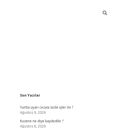
Sidebar
Son Yazılar
ilbet giriş
https://betexpergiris.casino/
betexp
Yurtta uyarı cezası sicile işler mi ?
Ağustos 9, 2026
Kuzene ne diye kaydedilir ?
Ağustos 8, 2026