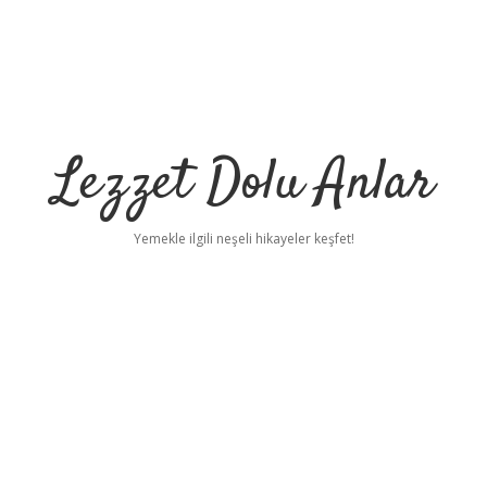
Lezzet Dolu Anlar
Yemekle ilgili neşeli hikayeler keşfet!