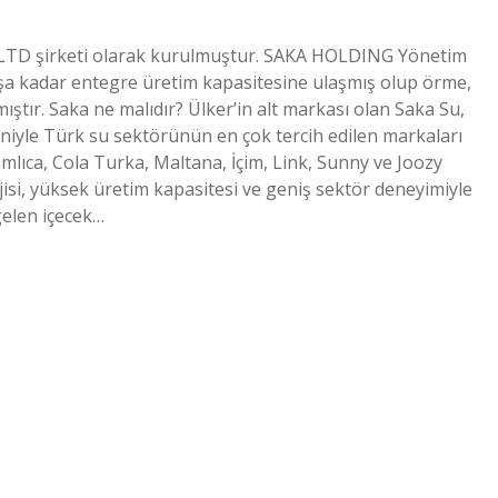
 LTD şirketi olarak kurulmuştur. SAKA HOLDING Yönetim
 kadar entegre üretim kapasitesine ulaşmış olup örme,
ştır. Saka ne malıdır? Ülker’in alt markası olan Saka Su,
deniyle Türk su sektörünün en çok tercih edilen markaları
amlıca, Cola Turka, Maltana, İçim, Link, Sunny ve Joozy
si, yüksek üretim kapasitesi ve geniş sektör deneyimiyle
gelen içecek…