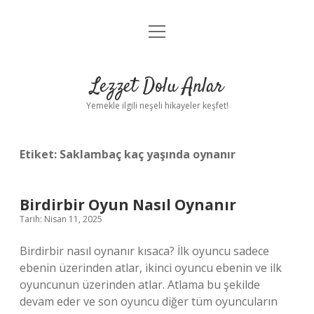
menüyü
Anasayfa
aç
Gizlilik Politikası
Lezzet Dolu Anlar
Yasal Uyarı
Yemekle ilgili neşeli hikayeler keşfet!
Hakkımızda
Etiket:
Saklambaç kaç yaşında oynanır
Birdirbir Oyun Nasıl Oynanır
Tarih: Nisan 11, 2025
Birdirbir nasıl oynanır kısaca? İlk oyuncu sadece
ebenin üzerinden atlar, ikinci oyuncu ebenin ve ilk
oyuncunun üzerinden atlar. Atlama bu şekilde
devam eder ve son oyuncu diğer tüm oyuncuların