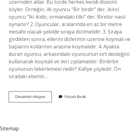
üzerinden atlar. Bu türde herkes kendi dizesini
söyler. Örneğin, ilk oyuncu “Bir birdir” der, ikinci
oyuncu “İki ikidir, ormandaki tilki” der. Birebir nasıl
oynanır? 2. Oyuncular, aralarında en az bir metre
mesafe olacak şekilde sıraya dizilmelidir. 3. Sıraya
girdikten sonra, ellerini dizlerinin üzerine koymalı ve
başlarını kollarının arasına koymalıdır. 4. Ayakta
duran oyuncu, arkasındaki oyuncunun sırt desteğini
kullanarak koşmalı ve ileri zıplamalıdır. Birdirbir
oyununun tekerlemesi nedir? Kafiye şöyledir: Ön
sıradaki ebenin…
Birdirbir
Devamını okuyun
Yorum Bırak
Oyun
Nasıl
Oynanır
Sitemap