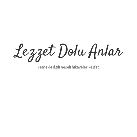
Lezzet Dolu Anlar
Yemekle ilgili neşeli hikayeler keşfet!