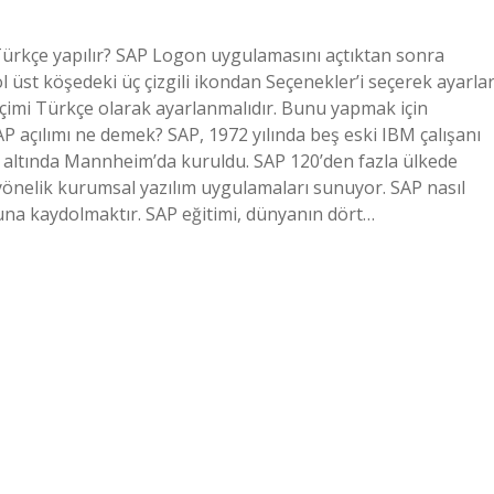
 Türkçe yapılır? SAP Logon uygulamasını açtıktan sonra
 üst köşedeki üç çizgili ikondan Seçenekler’i seçerek ayarla
seçimi Türkçe olarak ayarlanmalıdır. Bunu yapmak için
P açılımı ne demek? SAP, 1972 yılında beş eski IBM çalışanı
ı altında Mannheim’da kuruldu. SAP 120’den fazla ülkede
re yönelik kurumsal yazılım uygulamaları sunuyor. SAP nasıl
muna kaydolmaktır. SAP eğitimi, dünyanın dört…