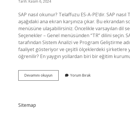
Tarih: Kasım 6, 2024
SAP nasıl okunur? Telaffuzu ES-A-PE’dir. SAP nasıl
aşağıdaki ana ekran karşınıza çıkar. Bu ekrandan sol
menüsüne ulaşabilirsiniz. Öncelikle varsayılan dil 
Seçenekler – Genel menüsünden “TR” dilini seçin. SA
tarafından Sistem Analizi ve Program Geliştirme ad
faaliyet gösteriyor ve çeşitli ölçeklerdeki şirketle
öğrenilir? En yaygın yollardan biri bir eğitim kuru
Sap
Devamını okuyun
Yorum Bırak
Nasıl
Okunuyor
Sitemap