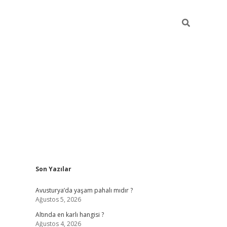
Sidebar
Son Yazılar
ilbet giriş
https://betexpergiris.casino/
betexp
Avusturya’da yaşam pahalı mıdır ?
Ağustos 5, 2026
Altında en karlı hangisi ?
Ağustos 4, 2026