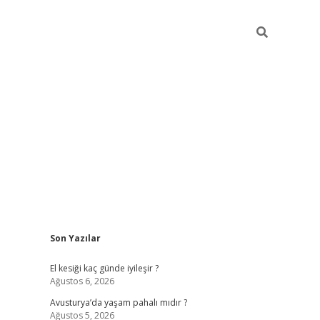
Sidebar
Son Yazılar
ilbet giriş
https://betexpergiris.casino/
betexp
El kesiği kaç günde iyileşir ?
Ağustos 6, 2026
Avusturya’da yaşam pahalı mıdır ?
Ağustos 5, 2026