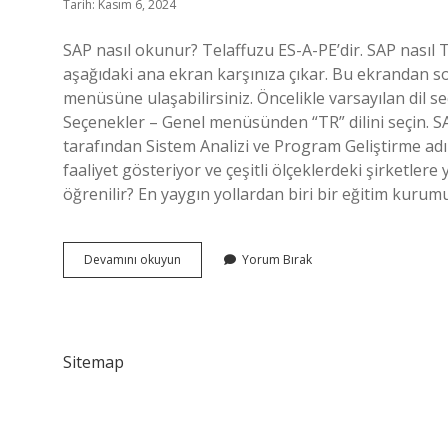
Tarih: Kasım 6, 2024
SAP nasıl okunur? Telaffuzu ES-A-PE’dir. SAP nasıl
aşağıdaki ana ekran karşınıza çıkar. Bu ekrandan sol
menüsüne ulaşabilirsiniz. Öncelikle varsayılan dil 
Seçenekler – Genel menüsünden “TR” dilini seçin. SA
tarafından Sistem Analizi ve Program Geliştirme ad
faaliyet gösteriyor ve çeşitli ölçeklerdeki şirketle
öğrenilir? En yaygın yollardan biri bir eğitim kuru
Sap
Devamını okuyun
Yorum Bırak
Nasıl
Okunuyor
Sitemap