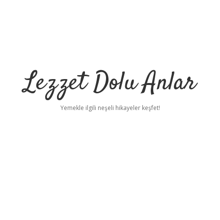
Lezzet Dolu Anlar
Yemekle ilgili neşeli hikayeler keşfet!