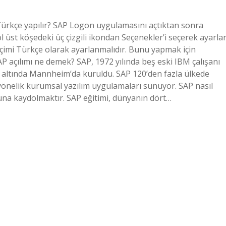
 Türkçe yapılır? SAP Logon uygulamasını açtıktan sonra
 üst köşedeki üç çizgili ikondan Seçenekler’i seçerek ayarla
seçimi Türkçe olarak ayarlanmalıdır. Bunu yapmak için
P açılımı ne demek? SAP, 1972 yılında beş eski IBM çalışanı
ı altında Mannheim’da kuruldu. SAP 120’den fazla ülkede
re yönelik kurumsal yazılım uygulamaları sunuyor. SAP nasıl
muna kaydolmaktır. SAP eğitimi, dünyanın dört…