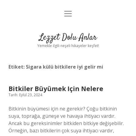
menüyü
Anasayfa
aç
Gizlilik Politikası
Lezzet Dolu Anlar
Yasal Uyarı
Yemekle ilgili neşeli hikayeler keşfet!
Hakkımızda
Etiket:
Sigara külü bitkilere iyi gelir mi
Bitkiler Büyümek Için Nelere
Tarih: Eylül 23, 2024
Bitkinin büyümesi için ne gerekir? Çoğu bitkinin
suya, toprağa, güneşe ve havaya ihtiyacı vardır.
Ancak bu gereksinimler bitkiden bitkiye değişebilir.
Örneğin, bazı bitkilerin çok suya ihtiyacı vardır,