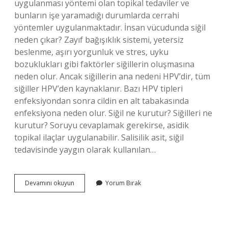
uygulanması yöntemi olan topikal tedaviler ve
bunların işe yaramadığı durumlarda cerrahi
yöntemler uygulanmaktadır. İnsan vücudunda siğil
neden çıkar? Zayıf bağışıklık sistemi, yetersiz
beslenme, aşırı yorgunluk ve stres, uyku
bozuklukları gibi faktörler siğillerin oluşmasına
neden olur. Ancak siğillerin ana nedeni HPV’dir, tüm
siğiller HPV’den kaynaklanır. Bazı HPV tipleri
enfeksiyondan sonra cildin en alt tabakasında
enfeksiyona neden olur. Siğil ne kurutur? Siğilleri ne
kurutur? Soruyu cevaplamak gerekirse, asidik
topikal ilaçlar uygulanabilir. Salisilik asit, siğil
tedavisinde yaygın olarak kullanılan…
Vücutta
Devamını okuyun
Yorum Bırak
Çıkan
Siğiller
Nasıl
Geçer