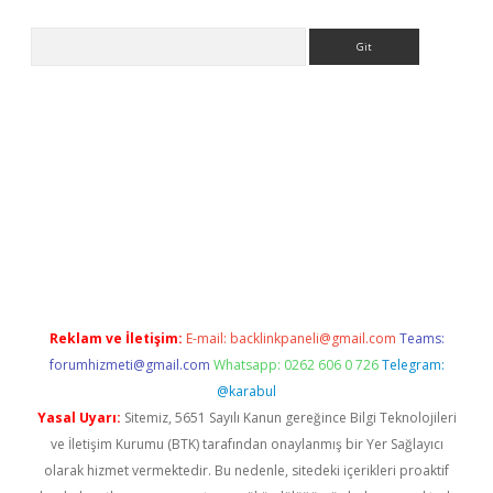
Arama
no/
betexpergir.net
Reklam ve İletişim:
E-mail:
backlinkpaneli@gmail.com
Teams:
forumhizmeti@gmail.com
Whatsapp: 0262 606 0 726
Telegram:
@karabul
Yasal Uyarı:
Sitemiz, 5651 Sayılı Kanun gereğince Bilgi Teknolojileri
ve İletişim Kurumu (BTK) tarafından onaylanmış bir Yer Sağlayıcı
olarak hizmet vermektedir. Bu nedenle, sitedeki içerikleri proaktif