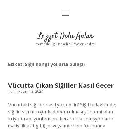
menüyü
Anasayfa
aç
Gizlilik Politikası
Lezzet Dolu Anlar
Yasal Uyarı
Yemekle ilgili neşeli hikayeler keşfet!
Hakkımızda
Etiket:
Siğil hangi yollarla bulaşır
Vücutta Çıkan Siğiller Nasıl Geçer
Tarih: Kasım 13, 2024
Vücuttaki siğiller nasıl yok edilir? Siğil tedavisinde;
siğilin sıvı nitrojenle dondurulması yöntemi olan
kriyoterapi yöntemleri, keratolitik solüsyonların
(salisilik asit gibi) jel veya merhem formunda