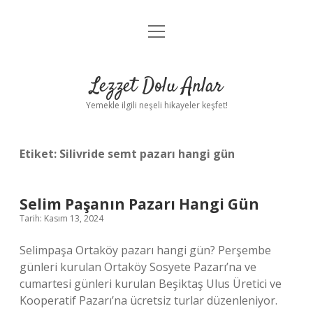
menüyü
Anasayfa
aç
Gizlilik Politikası
Lezzet Dolu Anlar
Yasal Uyarı
Yemekle ilgili neşeli hikayeler keşfet!
Hakkımızda
Etiket:
Silivride semt pazarı hangi gün
Selim Paşanın Pazarı Hangi Gün
Tarih: Kasım 13, 2024
Selimpaşa Ortaköy pazarı hangi gün? Perşembe
günleri kurulan Ortaköy Sosyete Pazarı’na ve
cumartesi günleri kurulan Beşiktaş Ulus Üretici ve
Kooperatif Pazarı’na ücretsiz turlar düzenleniyor.