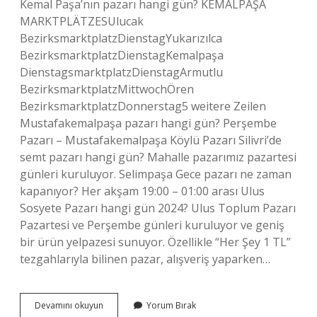
Kemal Paşa’nın pazarı hangi gün? KEMALPAŞA
MARKTPLÄTZESUlucak
BezirksmarktplatzDienstagYukarızılca
BezirksmarktplatzDienstagKemalpaşa
DienstagsmarktplatzDienstagArmutlu
BezirksmarktplatzMittwochÖren
BezirksmarktplatzDonnerstag5 weitere Zeilen
Mustafakemalpaşa pazarı hangi gün? Perşembe
Pazarı – Mustafakemalpaşa Köylü Pazarı Silivri’de
semt pazarı hangi gün? Mahalle pazarımız pazartesi
günleri kuruluyor. Selimpaşa Gece pazarı ne zaman
kapanıyor? Her akşam 19:00 – 01:00 arası Ulus
Sosyete Pazarı hangi gün 2024? Ulus Toplum Pazarı
Pazartesi ve Perşembe günleri kuruluyor ve geniş
bir ürün yelpazesi sunuyor. Özellikle “Her Şey 1 TL”
tezgahlarıyla bilinen pazar, alışveriş yaparken…
Selim
Devamını okuyun
Yorum Bırak