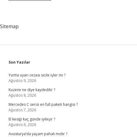
Paşanın
Pazarı
Hangi
Gün
Sitemap
Sidebar
Son Yazılar
Yurtta uyarı cezası sicile işler mi ?
Ağustos 9, 2026
Kuzene ne diye kaydedilir ?
Ağustos 8, 2026
Mercedes C serisi en full paketi hangisi ?
Ağustos 7, 2026
El kesiği kaç günde iyileşir ?
Ağustos 6, 2026
Avusturya’da yaşam pahalı mıdır ?