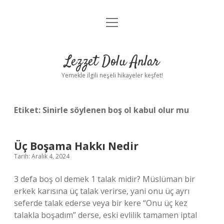
menüyü
Anasayfa
aç
Gizlilik Politikası
Lezzet Dolu Anlar
Yasal Uyarı
Yemekle ilgili neşeli hikayeler keşfet!
Hakkımızda
Etiket:
Sinirle söylenen boş ol kabul olur mu
Üç Boşama Hakkı Nedir
Tarih: Aralık 4, 2024
3 defa boş ol demek 1 talak midir? Müslüman bir
erkek karısına üç talak verirse, yani onu üç ayrı
seferde talak ederse veya bir kere “Onu üç kez
talakla boşadım” derse, eski evlilik tamamen iptal