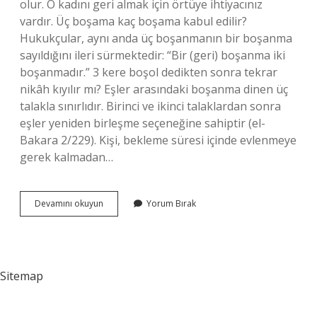
olur. O kadını geri almak için örtüye ihtiyacınız
vardır. Üç boşama kaç boşama kabul edilir?
Hukukçular, aynı anda üç boşanmanın bir boşanma
sayıldığını ileri sürmektedir: “Bir (geri) boşanma iki
boşanmadır.” 3 kere boşol dedikten sonra tekrar
nikâh kıyılır mı? Eşler arasındaki boşanma dinen üç
talakla sınırlıdır. Birinci ve ikinci talaklardan sonra
eşler yeniden birleşme seçeneğine sahiptir (el-
Bakara 2/229). Kişi, bekleme süresi içinde evlenmeye
gerek kalmadan…
Üç
Devamını okuyun
Yorum Bırak
Boşama
Hakkı
Nedir
Sitemap