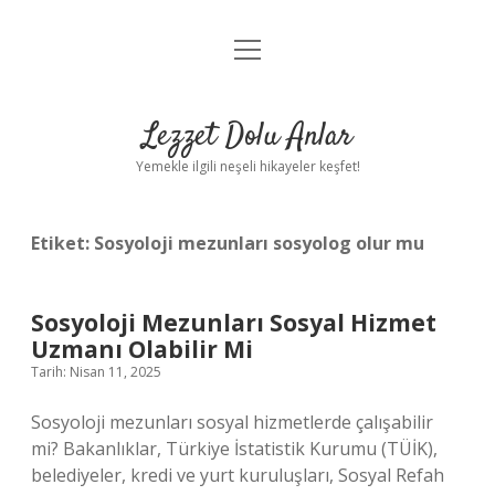
menüyü
Anasayfa
aç
Gizlilik Politikası
Lezzet Dolu Anlar
Yasal Uyarı
Yemekle ilgili neşeli hikayeler keşfet!
Hakkımızda
Etiket:
Sosyoloji mezunları sosyolog olur mu
Sosyoloji Mezunları Sosyal Hizmet
Uzmanı Olabilir Mi
Tarih: Nisan 11, 2025
Sosyoloji mezunları sosyal hizmetlerde çalışabilir
mi? Bakanlıklar, Türkiye İstatistik Kurumu (TÜİK),
belediyeler, kredi ve yurt kuruluşları, Sosyal Refah