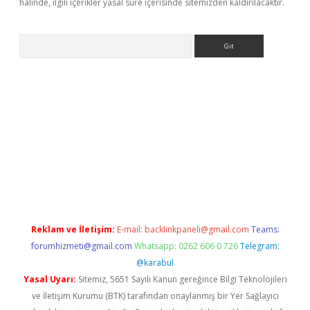
halinde, ilgili içerikler yasal süre içerisinde sitemizden kaldırılacaktır.
Arama
no/
betexpergir.net
Reklam ve İletişim:
E-mail:
backlinkpaneli@gmail.com
Teams:
forumhizmeti@gmail.com
Whatsapp: 0262 606 0 726
Telegram:
@karabul
Yasal Uyarı:
Sitemiz, 5651 Sayılı Kanun gereğince Bilgi Teknolojileri
ve İletişim Kurumu (BTK) tarafından onaylanmış bir Yer Sağlayıcı