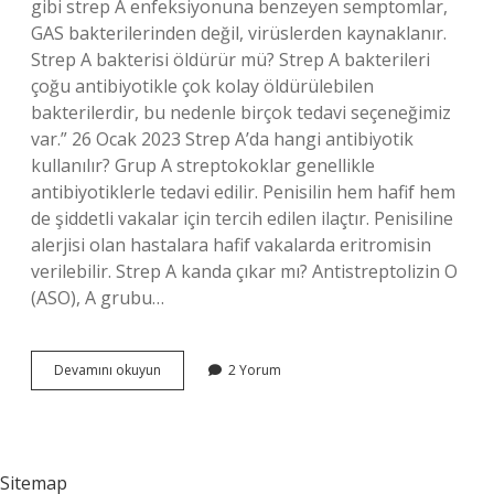
gibi strep A enfeksiyonuna benzeyen semptomlar,
GAS bakterilerinden değil, virüslerden kaynaklanır.
Strep A bakterisi öldürür mü? Strep A bakterileri
çoğu antibiyotikle çok kolay öldürülebilen
bakterilerdir, bu nedenle birçok tedavi seçeneğimiz
var.” 26 Ocak 2023 Strep A’da hangi antibiyotik
kullanılır? Grup A streptokoklar genellikle
antibiyotiklerle tedavi edilir. Penisilin hem hafif hem
de şiddetli vakalar için tercih edilen ilaçtır. Penisiline
alerjisi olan hastalara hafif vakalarda eritromisin
verilebilir. Strep A kanda çıkar mı? Antistreptolizin O
(ASO), A grubu…
Strep
Devamını okuyun
2 Yorum
A
Ne
Zaman
Geçer
Sitemap