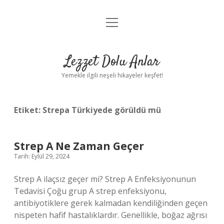
menüyü
Anasayfa
aç
Gizlilik Politikası
Lezzet Dolu Anlar
Yasal Uyarı
Yemekle ilgili neşeli hikayeler keşfet!
Hakkımızda
Etiket:
Strepa Türkiyede görüldü mü
Strep A Ne Zaman Geçer
Tarih: Eylül 29, 2024
Strep A ilaçsız geçer mi? Strep A Enfeksiyonunun
Tedavisi Çoğu grup A strep enfeksiyonu,
antibiyotiklere gerek kalmadan kendiliğinden geçen
nispeten hafif hastalıklardır. Genellikle, boğaz ağrısı