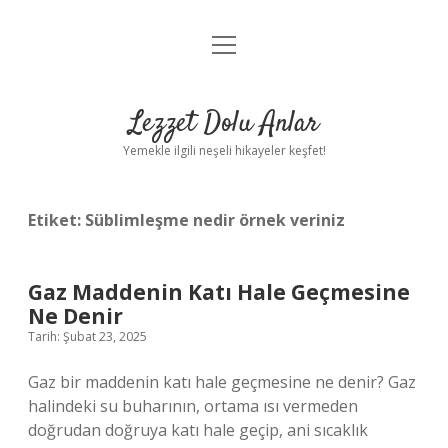
menüyü
Anasayfa
aç
Gizlilik Politikası
Lezzet Dolu Anlar
Yasal Uyarı
Yemekle ilgili neşeli hikayeler keşfet!
Hakkımızda
Etiket:
Süblimleşme nedir örnek veriniz
Gaz Maddenin Katı Hale Geçmesine
Ne Denir
Tarih: Şubat 23, 2025
Gaz bir maddenin katı hale geçmesine ne denir? Gaz
halindeki su buharının, ortama ısı vermeden
doğrudan doğruya katı hale geçip, ani sıcaklık