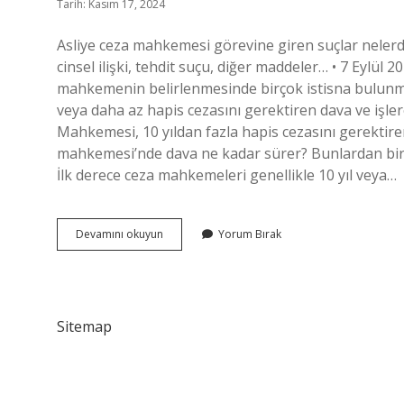
Tarih: Kasım 17, 2024
Asliye ceza mahkemesi görevine giren suçlar neler
cinsel ilişki, tehdit suçu, diğer maddeler… • 7 Eylül 
mahkemenin belirlenmesinde birçok istisna bulunmak
veya daha az hapis cezasını gerektiren dava ve işler
Mahkemesi, 10 yıldan fazla hapis cezasını gerektiren
mahkemesi’nde dava ne kadar sürer? Bunlardan biri
İlk derece ceza mahkemeleri genellikle 10 yıl veya…
Asliye
Devamını okuyun
Yorum Bırak
Ceza
Mahkemesi
Hangi
Suçlara
Bakar
Sitemap