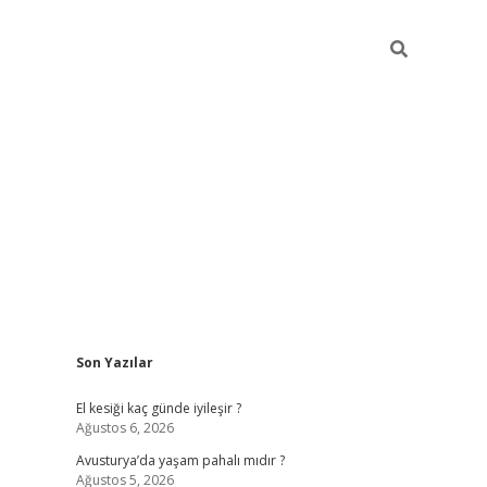
Sidebar
Son Yazılar
ilbet giriş
https://betexpergiris.casino/
betexp
El kesiği kaç günde iyileşir ?
Ağustos 6, 2026
Avusturya’da yaşam pahalı mıdır ?
Ağustos 5, 2026