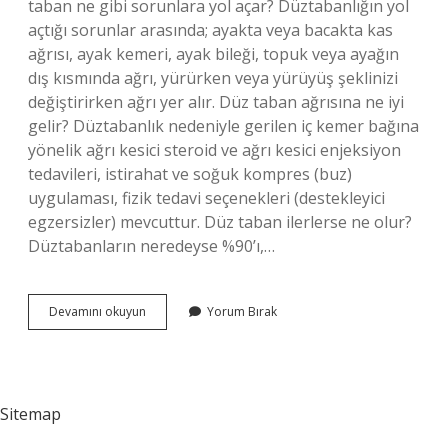
taban ne gibi sorunlara yol açar? Düztabanlığın yol
açtığı sorunlar arasında; ayakta veya bacakta kas
ağrısı, ayak kemeri, ayak bileği, topuk veya ayağın
dış kısmında ağrı, yürürken veya yürüyüş şeklinizi
değiştirirken ağrı yer alır. Düz taban ağrısına ne iyi
gelir? Düztabanlık nedeniyle gerilen iç kemer bağına
yönelik ağrı kesici steroid ve ağrı kesici enjeksiyon
tedavileri, istirahat ve soğuk kompres (buz)
uygulaması, fizik tedavi seçenekleri (destekleyici
egzersizler) mevcuttur. Düz taban ilerlerse ne olur?
Düztabanların neredeyse %90’ı,…
Düz
Devamını okuyun
Yorum Bırak
Taban
Ağrısı
Nereye
Vurur
Sitemap