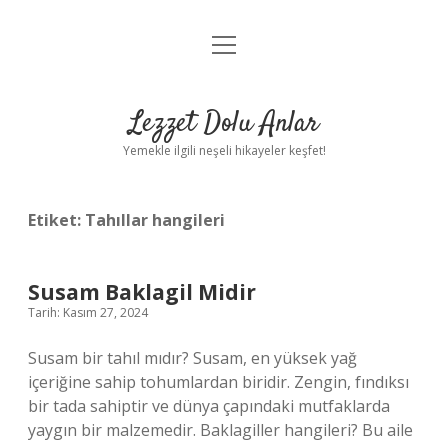
menüyü
Anasayfa
aç
Gizlilik Politikası
Lezzet Dolu Anlar
Yasal Uyarı
Yemekle ilgili neşeli hikayeler keşfet!
Hakkımızda
Etiket:
Tahıllar hangileri
Susam Baklagil Midir
Tarih: Kasım 27, 2024
Susam bir tahıl mıdır? Susam, en yüksek yağ
içeriğine sahip tohumlardan biridir. Zengin, fındıksı
bir tada sahiptir ve dünya çapındaki mutfaklarda
yaygın bir malzemedir. Baklagiller hangileri? Bu aile