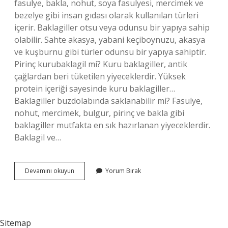
fasulye, bakla, nohut, soya fasulyesi, mercimek ve
bezelye gibi insan gıdası olarak kullanılan türleri
içerir. Baklagiller otsu veya odunsu bir yapıya sahip
olabilir. Sahte akasya, yabani keçiboynuzu, akasya
ve kuşburnu gibi türler odunsu bir yapıya sahiptir.
Pirinç kurubaklagil mi? Kuru baklagiller, antik
çağlardan beri tüketilen yiyeceklerdir. Yüksek
protein içeriği sayesinde kuru baklagiller…
Baklagiller buzdolabında saklanabilir mi? Fasulye,
nohut, mercimek, bulgur, pirinç ve bakla gibi
baklagiller mutfakta en sık hazırlanan yiyeceklerdir.
Baklagil ve…
Susam
Devamını okuyun
Yorum Bırak
Baklagil
Midir
Sitemap