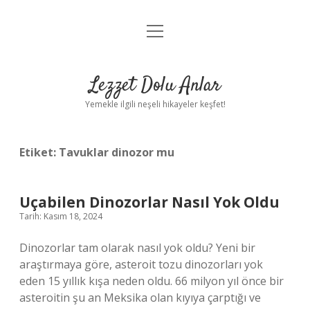
menüyü
Anasayfa
aç
Gizlilik Politikası
Lezzet Dolu Anlar
Yasal Uyarı
Yemekle ilgili neşeli hikayeler keşfet!
Hakkımızda
Etiket:
Tavuklar dinozor mu
Uçabilen Dinozorlar Nasıl Yok Oldu
Tarih: Kasım 18, 2024
Dinozorlar tam olarak nasıl yok oldu? Yeni bir
araştırmaya göre, asteroit tozu dinozorları yok
eden 15 yıllık kışa neden oldu. 66 milyon yıl önce bir
asteroitin şu an Meksika olan kıyıya çarptığı ve