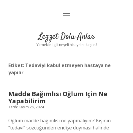
menüyü
Anasayfa
aç
Gizlilik Politikası
Lezzet Dolu Anlar
Yasal Uyarı
Yemekle ilgili neşeli hikayeler keşfet!
Hakkımızda
Etiket:
Tedaviyi kabul etmeyen hastaya ne
yapılır
Madde Bağımlısı Oğlum Için Ne
Yapabilirim
Tarih: Kasım 26, 2024
Oğlum madde bağımlısı ne yapmalıyım? Kişinin
“tedavi” sözcüğünden endişe duyması halinde