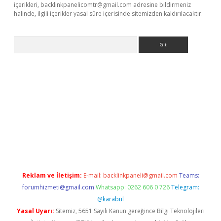
içerikleri,
backlinkpanelicomtr@gmail.com
adresine bildirmeniz
halinde, ilgili içerikler yasal süre içerisinde sitemizden kaldırılacaktır.
Arama
o/
betexpergir.net
Reklam ve İletişim:
E-mail:
backlinkpaneli@gmail.com
Teams:
forumhizmeti@gmail.com
Whatsapp: 0262 606 0 726
Telegram:
@karabul
Yasal Uyarı:
Sitemiz, 5651 Sayılı Kanun gereğince Bilgi Teknolojileri