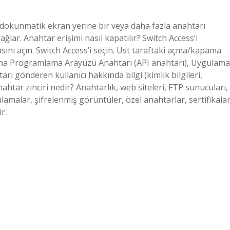
, dokunmatik ekran yerine bir veya daha fazla anahtarı
ğlar. Anahtar erişimi nasıl kapatılır? Switch Access’i
sını açın. Switch Access’i seçin. Üst taraftaki açma/kapama
ma Programlama Arayüzü Anahtarı (API anahtarı), Uygulama
rı gönderen kullanıcı hakkında bilgi (kimlik bilgileri,
nahtar zinciri nedir? Anahtarlık, web siteleri, FTP sunucuları,
lamalar, şifrelenmiş görüntüler, özel anahtarlar, sertifikala
bir…