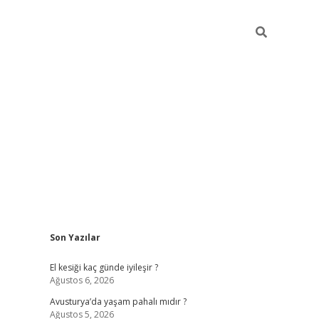
Sidebar
Son Yazılar
ilbet giriş
https://betexpergir
El kesiği kaç günde iyileşir ?
Ağustos 6, 2026
Avusturya’da yaşam pahalı mıdır ?
Ağustos 5, 2026