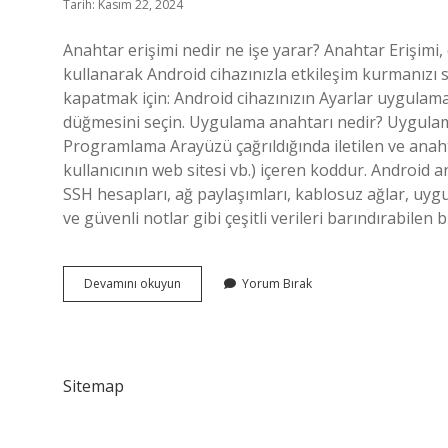
Tarih: Kasım 22, 2024
Anahtar erişimi nedir ne işe yarar? Anahtar Erişimi
kullanarak Android cihazınızla etkileşim kurmanızı sa
kapatmak için: Android cihazınızın Ayarlar uygulama
düğmesini seçin. Uygulama anahtarı nedir? Uygula
Programlama Arayüzü çağrıldığında iletilen ve anahta
kullanıcının web sitesi vb.) içeren koddur. Android a
SSH hesapları, ağ paylaşımları, kablosuz ağlar, uygu
ve güvenli notlar gibi çeşitli verileri barındırabilen 
Anahtar
Devamını okuyun
Yorum Bırak
Erişimi
Uygulaması
Nedir
Sitemap